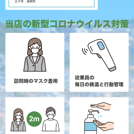
業者に対して開示する場合
王子市、座間市
・法令に基づき開示することが必要である場合
個人情報の安全対策
当店は、個人情報の正確性及び安全性確保のために、セキュリテ
ィに万全の対策を講じています。
ご本人の照会
お客さまがご本人の個人情報の照会・修正・削除などをご希望さ
れる場合には、ご本人であることを確認の上、対応させていただ
きます。
法令、規範の遵守と見直し
当店は、保有する個人情報に関して適用される日本の法令、その
他規範を遵守するとともに、本ポリシーの内容を適宜見直し、そ
の改善に努めます。