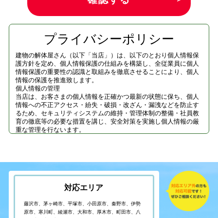
プライバシーポリシー
建物の解体屋さん（以下「当店」）は、以下のとおり個人情報保
護方針を定め、個人情報保護の仕組みを構築し、全従業員に個人
情報保護の重要性の認識と取組みを徹底させることにより、個人
情報の保護を推進致します。
個人情報の管理
当店は、お客さまの個人情報を正確かつ最新の状態に保ち、個人
情報への不正アクセス・紛失・破損・改ざん・漏洩などを防止す
るため、セキュリティシステムの維持・管理体制の整備・社員教
育の徹底等の必要な措置を講じ、安全対策を実施し個人情報の厳
重な管理を行ないます。
個人情報の利用目的
お客さまからお預かりした個人情報は、当店からのご連絡や業務
のご案内やご質問に対する回答として、電子メールや資料のご送
付に利用いたします。
個人情報の第三者への開示・提供の禁止
当店は、お客さまよりお預かりした個人情報を適切に管理し、次
対応エリア
のいずれかに該当する場合を除き、個人情報を第三者に開示いた
しません。
・お客さまの同意がある場合
藤沢市、茅ヶ崎市、平塚市、小田原市、秦野市、伊勢
・お客さまが希望されるサービスを行なうために業務を委託する
原市、寒川町、綾瀬市、大和市、厚木市、町田市、八